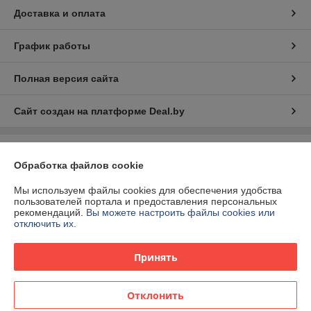
Доставка и оплата
График работы
Полная версия сайта
Сайт создан на платформе Deal.by
Информация для покупателя
Обработка файлов cookie
Индивидуальный предприниматель:
ИП Матюк Станислав Сергеевич
Витебская обл., г. Орша, ул. Перекопская 14-90
Мы используем файлы cookies для обеспечения удобства
пользователей портала и предоставления персональных
Регистрационный номер ЕГР: 391428121
рекомендаций.
Вы можете настроить файлы cookies или
отключить их.
УНП: 391428121
Регистрационный орган: Оршанский городской исполнительный
Принять
комитет
Дата регистрации компании: 25.10.2010
Отклонить
Ссылка на свидетельство/лицензию