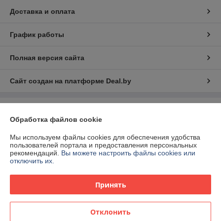
Доставка и оплата
График работы
Полная версия сайта
Сайт создан на платформе Deal.by
Информация для покупателя
Обработка файлов cookie
Индивидуальный предприниматель:
ИП Матюк Станислав Сергеевич
Витебская обл., г. Орша, ул. Перекопская 14-90
Мы используем файлы cookies для обеспечения удобства
пользователей портала и предоставления персональных
Регистрационный номер ЕГР: 391428121
рекомендаций.
Вы можете настроить файлы cookies или
отключить их.
УНП: 391428121
Регистрационный орган: Оршанский городской исполнительный
Принять
комитет
Дата регистрации компании: 25.10.2010
Отклонить
Ссылка на свидетельство/лицензию