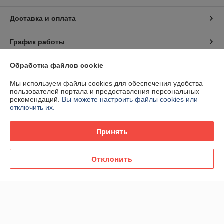
Доставка и оплата
График работы
Обработка файлов cookie
Полная версия сайта
Мы используем файлы cookies для обеспечения удобства
Сайт создан на платформе Deal.by
пользователей портала и предоставления персональных
рекомендаций.
Вы можете настроить файлы cookies или
отключить их.
Информация для покупателя
Принять
Индивидуальный предприниматель:
ИП Матюк Станислав Сергеевич
Витебская обл., г. Орша, ул. Перекопская 14-90
Отклонить
Регистрационный номер ЕГР: 391428121
УНП: 391428121
Регистрационный орган: Оршанский городской исполнительный
комитет
Дата регистрации компании: 25.10.2010