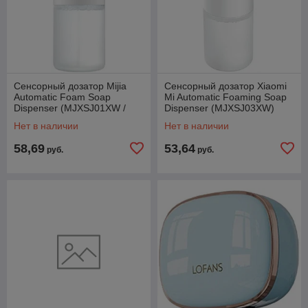
Сенсорный дозатор Mijia
Сенсорный дозатор Xiaomi
Automatic Foam Soap
Mi Automatic Foaming Soap
Dispenser (MJXSJ01XW /
Dispenser (MJXSJ03XW)
NUN4035CN)
(BHR4558GL, глобальная
Нет в наличии
Нет в наличии
версия)
58,69
53,64
руб.
руб.