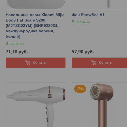
Напольные весы Xiaomi Mijia
Фен ShowSee A1
Body Fat Scale S200
В наличии
(MJTZC02YM) (BHR9230GL,
международная версия,
белый)
В наличии
71,18
руб.
57,90
руб.
Купить
Купить
-2%