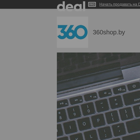
Начать продавать на D
360shop.by